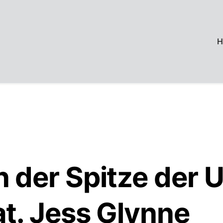
H
n der Spitze der 
at. Jess Glynne