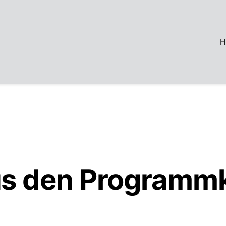
H
us den Programmk