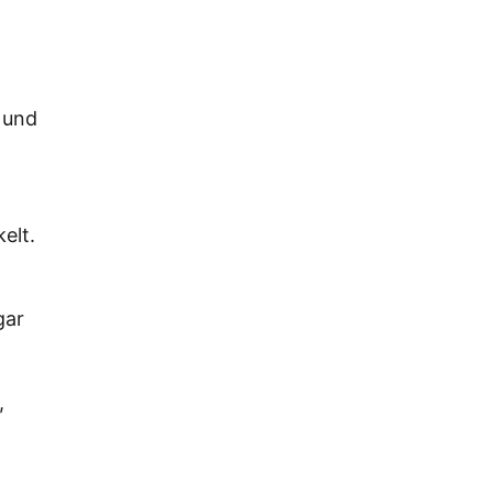
r und
elt.
gar
,
m