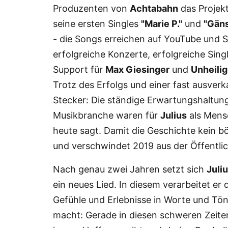
Produzenten von
Achtabahn
das Projek
seine ersten Singles
"Marie P."
und
"Gän
- die Songs erreichen auf YouTube und Sp
erfolgreiche Konzerte, erfolgreiche Sin
Support für
Max Giesinger
und
Unheilig
Trotz des Erfolgs und einer fast ausverk
Stecker: Die ständige Erwartungshaltun
Musikbranche waren für
Julius
als Men
heute sagt. Damit die Geschichte kein b
und verschwindet 2019 aus der Öffentlic
Nach genau zwei Jahren setzt sich
Juli
ein neues Lied. In diesem verarbeitet er 
Gefühle und Erlebnisse in Worte und Tön
macht: Gerade in diesen schweren Zeite