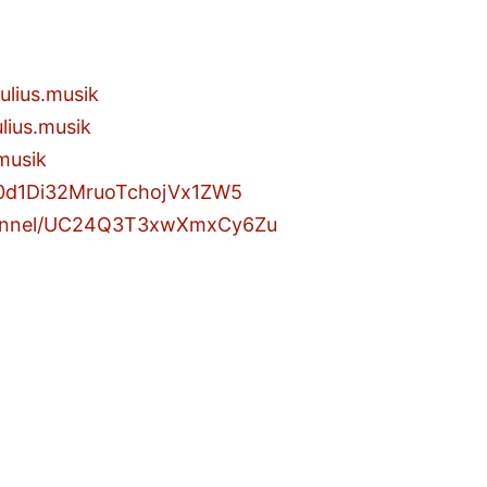
ulius.musik
lius.musik
musik
st/0d1Di32MruoTchojVx1ZW5
hannel/UC24Q3T3xwXmxCy6Zu