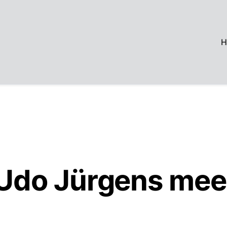
H
 Udo Jürgens mee