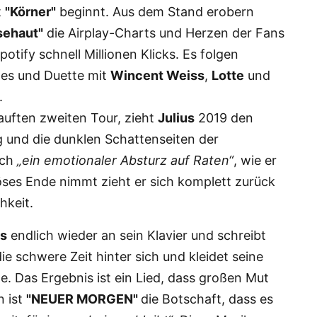
t
"Körner"
beginnt. Aus dem Stand erobern
sehaut"
die Airplay-Charts und Herzen der Fans
otify schnell Millionen Klicks. Es folgen
gles und Duette mit
Wincent Weiss
,
Lotte
und
.
auften zweiten Tour, zieht
Julius
2019 den
g und die dunklen Schattenseiten der
sch
„ein emotionaler Absturz auf Raten“
, wie er
öses Ende nimmt zieht er sich komplett zurück
hkeit.
us
endlich wieder an sein Klavier und schreibt
die schwere Zeit hinter sich und kleidet seine
e. Das Ergebnis ist ein Lied, dass großen Mut
n ist
"NEUER MORGEN"
die Botschaft, dass es