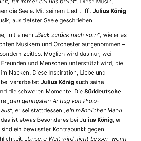
eit, für immer bei uns bleibt“
. Diese Musik,
n die Seele. Mit seinem Lied trifft
Julius König
sik, aus tiefster Seele geschrieben.
e, mit einem
„Blick zurück nach vorn“
, wie er es
 echten Musikern und Orchester aufgenommen –
sondern zeitlos. Möglich wird das nur, weil
, Freunden und Menschen unterstützt wird, die
 im Nacken. Diese Inspiration, Liebe und
abei verarbeitet
Julius König
auch seine
 und die schweren Momente. Die
Süddeutsche
are
„den geringsten Anflug von Prolo-
 aus“
, er sei stattdessen
„ein männlicher Mann
 das ist etwas Besonderes bei
Julius König
, er
er sind ein bewusster Kontrapunkt gegen
hlichkeit:
„Unsere Welt wird nicht besser, wenn