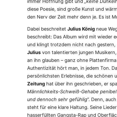
immer Hoffnung gibt und
„keine Dunkelh
diese Poesie, sind große Kunst und wärme
den Nerv der Zeit mehr denn je. Es ist Mu
Dabei beschreitet
Julius König
neue Weg
beschreibt: Das Album wird mit wieder
und klingt trotzdem nicht nach gestern, 
Julius
von talentierten jungen Musikern
an ihn glauben – ganz ohne Plattenfirma
Authentizität hört man, in jedem Ton. D
persönlichsten Erlebnisse, die schönen
Zeitung
hat über ihn geschrieben, er sp
Männlichkeits-Schweiß-Gehabe penibel
und dennoch sehr gefühlig
“. Denn, auch
steht für eine klare Haltung. Seine Lied
hasserfüllten Gangsta-Rap und Oberfläc